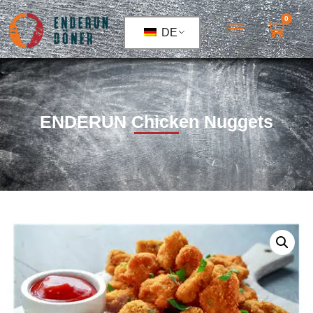
0
DE
ENDERUN Chicken Nuggets