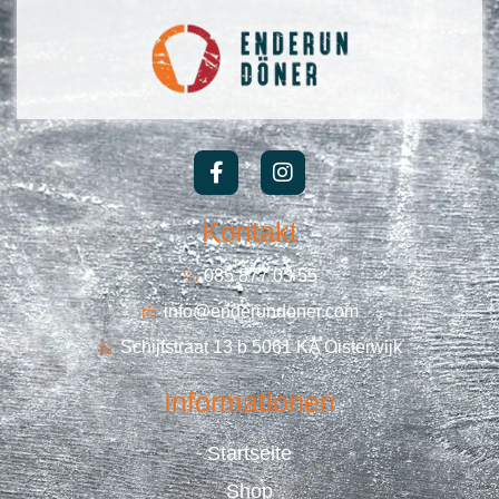
Kontakt
085 877 03 55
info@enderundoner.com
Schijfstraat 13 b 5061 KA Oisterwijk
Informationen
Startseite
Shop