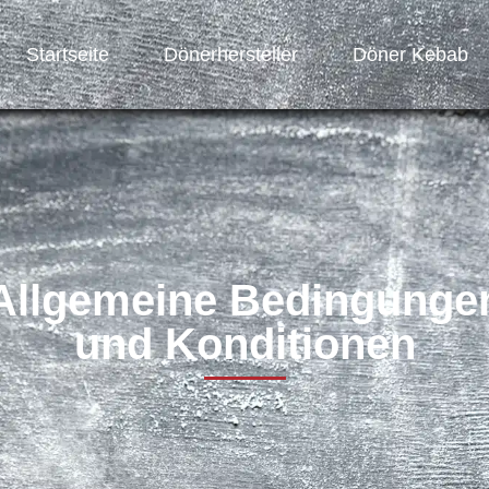
Startseite
Dönerhersteller
Döner Kebab
Allgemeine Bedingunge
und Konditionen