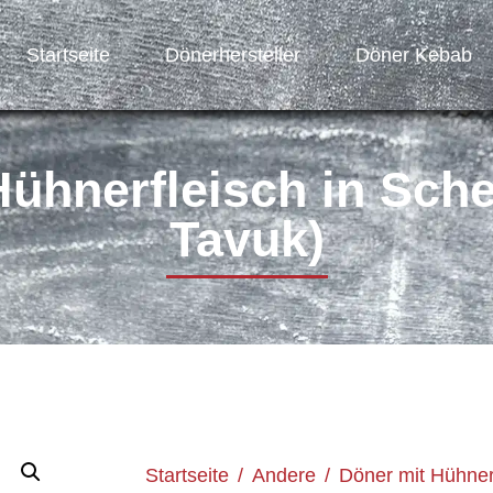
Startseite
Dönerhersteller
Döner Kebab
Hühnerfleisch in Sche
Tavuk)
Startseite
/
Andere
/
Döner mit Hühner