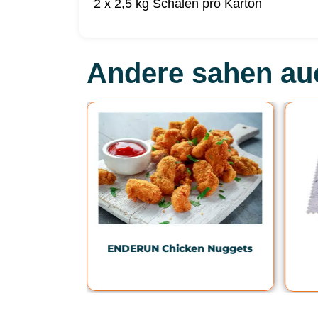
2 x 2,5 kg Schalen pro Karton
Andere sahen au
tWings
ENDERUN Chicken Nuggets