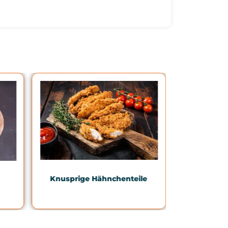
Knusprige Hähnchenteile
Kalbfl
Scheibe