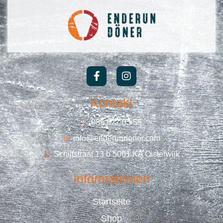
Kontakt
085 877 03 55
info@enderundoner.com
Schijfstraat 13 b 5061 KA Oisterwijk
Informationen
Startseite
Shop