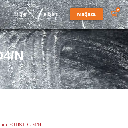
0
p
Diğer
İletişim
Mağaza
D4/N
zgara POTIS F GD4/N