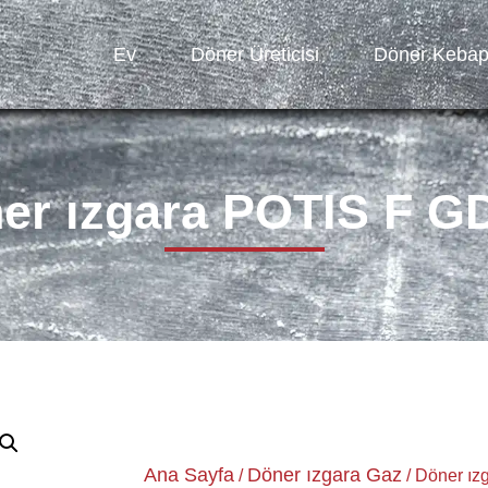
Ev
Döner Üreticisi
Döner Keba
er ızgara POTIS F G
Ana Sayfa
Döner ızgara Gaz
/
/ Döner ı