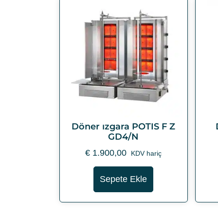
Döner ızgara POTIS F Z
GD4/N
€
1.900,00
KDV hariç
Sepete Ekle