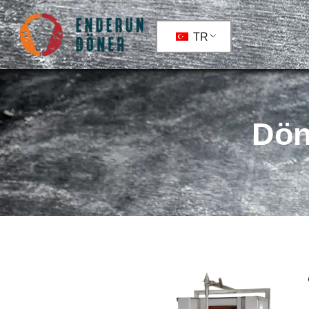
TR
Dön