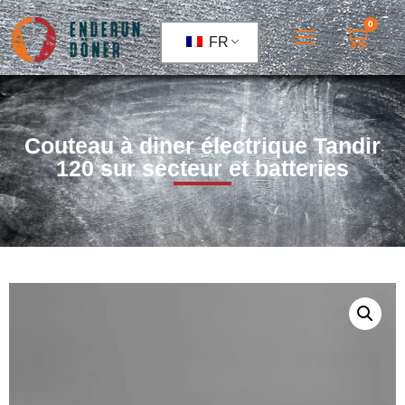
0
FR
Couteau à diner électrique Tandir
120 sur secteur et batteries