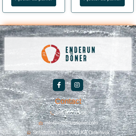
Contact
085 877 03 55
info@enderundoner.com
Schijfstraat 13 b 5061 KA Oisterwijk